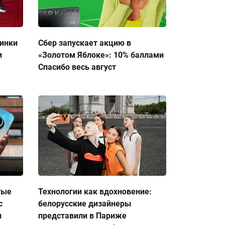
тинки
Сбер запускает акцию в
и
«Золотом Яблоке»: 10% баллами
Спасибо весь август
тые
Технологии как вдохновение:
с
белорусские дизайнеры
и
представили в Париже