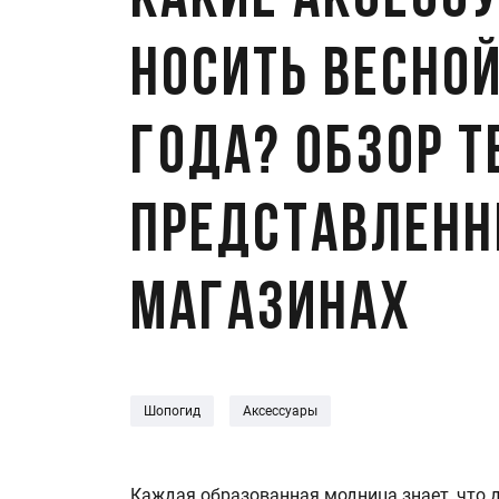
Какие аксесс
носить весно
года? Обзор т
представленн
магазинах
Шопогид
Аксессуары
Каждая образованная модница знает, что 