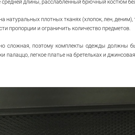
е средней длины, расслабленный брючный костюм бело
а натуральных плотных тканях (хлопок, лен, деним), 
юсти пропорции и ограничить количество предметов.
но сложная, поэтому комплекты одежды должны б
и палаццо, легкое платье на бретельках и джинсовая