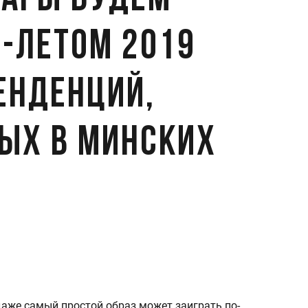
уары будем
й-летом 2019
енденций,
ых в минских
даже самый простой образ может заиграть по-