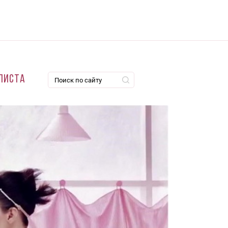
листа