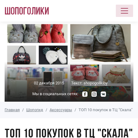
Перейти к основному содержанию
02 декабря 2015
Текст:
shopogolikiby
Мы в социальных сетях:
Главная
Шопогид
Аксессуары
ТОП 10 покупок в ТЦ "Скала"
ТОП 10 покупок в ТЦ "Скала"