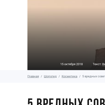
15 октября 2018
Текст:
В
Главная
Шопогид
Косметика
5 вредных сове