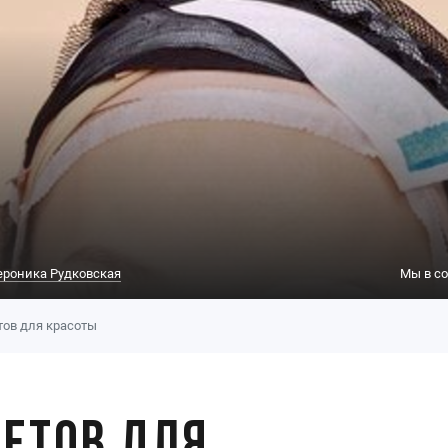
ероника Рудковская
Мы в со
тов для красоты