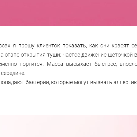
ссах я прошу клиенток показать, как они красят с
на этапе открытия туши: частое движение щеточкой 
еменно портится. Масса высыхает быстрее, впосл
 середине.
 попадают бактерии, которые могут вызвать аллергию