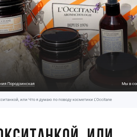
ния Породзинская
Мы в со
ситанкой, или Что я думаю по поводу косметики L’Occitane