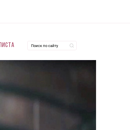
листа