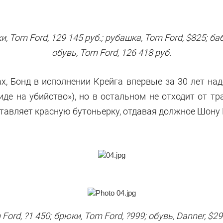
, Tom Ford, 129 145 руб.; рубашка, Tom Ford, $825; бабоч
обувь, Tom Ford, 126 418 руб.
х, Бонд в исполнении Крейга впервые за 30 лет на
де на убийство»), но в остальном не отходит от т
вставляет красную бутоньерку, отдавая должное Шону
rd, ?1 450; брюки, Tom Ford, ?999; обувь, Danner, $295