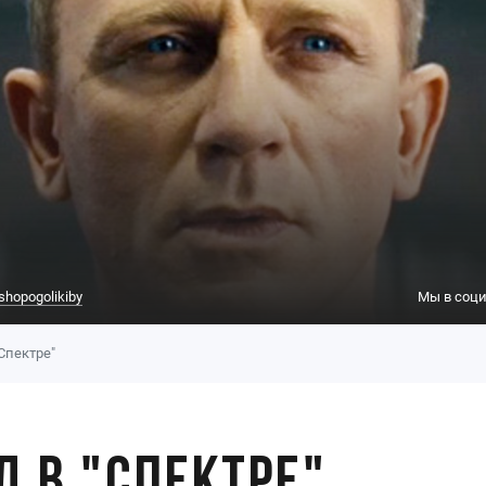
shopogolikiby
Мы в соци
Спектре"