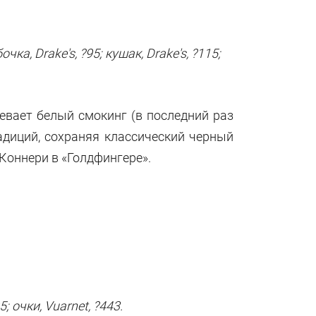
ка, Drake's, ?95; кушак, Drake's, ?115;
девает белый смокинг (в последний раз
радиций, сохраняя классический черный
 Коннери в «Голдфингере».
; очки, Vuarnet, ?443.