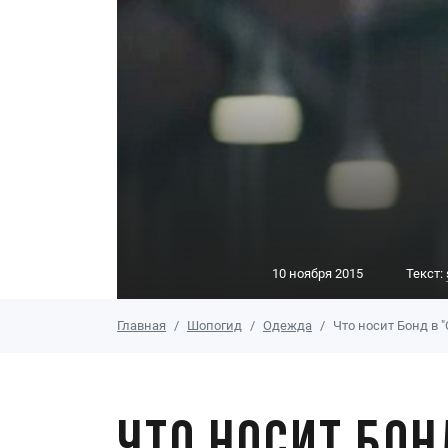
10 ноября 2015
Текст:
Главная
Шопогид
Одежда
Что носит Бонд в "