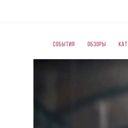
Перейти к основному содержанию
События
Обзоры
Кат