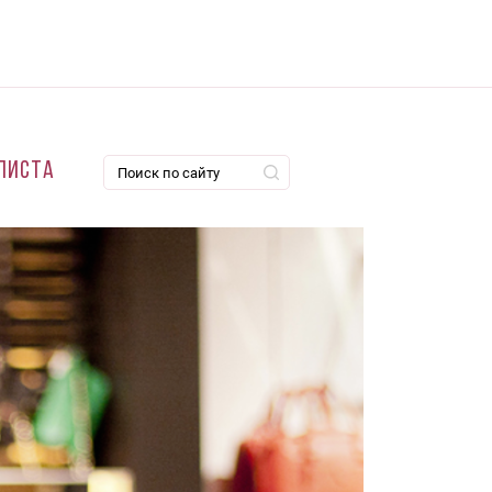
листа