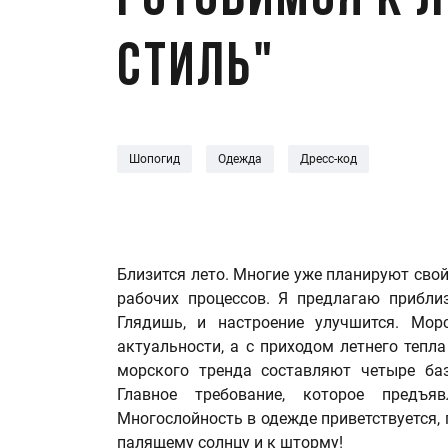
Готовимся к л
стиль"
Шопогид
Одежда
Дресс-код
Близится лето. Многие уже планируют сво
рабочих процессов. Я предлагаю прибли
Глядишь, и настроение улучшится. Мор
актуальности, а с приходом летнего тепл
морского тренда составляют четыре баз
Главное требование, которое предъ
Многослойность в одежде приветствуется,
палящему солнцу и к шторму!