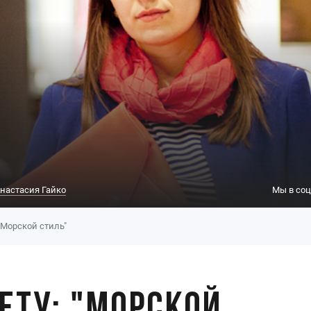
настасия Гайко
Мы в соц
 "Морской стиль"