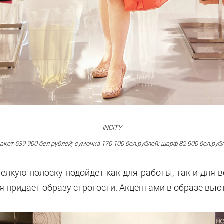
INCITY
акет 539 900 бел.рублей; сумочка
170 100 бел.рублей;
шарф 82 900 бел.руб
лкую полоску подойдет как для работы, так и для 
 придает образу строгости. Акцентами в образе выст