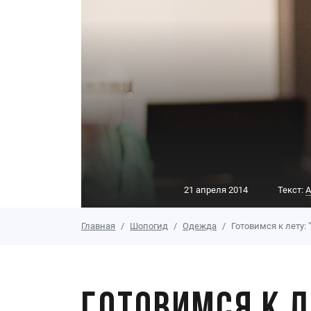
21 апреля 2014
Текст:
А
Главная
Шопогид
Одежда
Готовимся к лету: