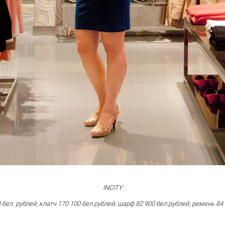
INCITY
 бел. рублей;
клатч
170 100 бел.рублей;
шарф 82 900 бел.рублей; ремень
84 