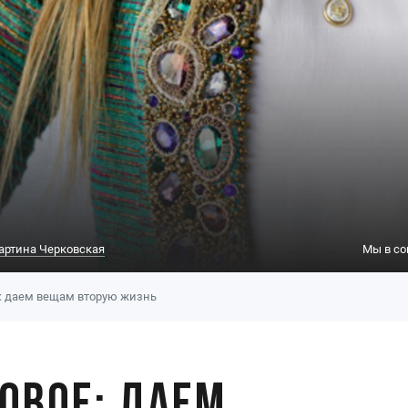
артина Черковская
Мы в со
е: даем вещам вторую жизнь