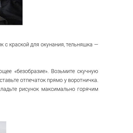
к с краской для окунания, тельняшка —
щее «безобразие». Возьмите скучную
ставьте отпечаток прямо у воротничка.
гладьте рисунок максимально горячим