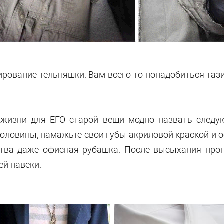
ирование тельняшки. Вам всего-то понадобиться тази
 жизни для ЕГО старой вещи модно назвать следую
ловины, намажьте свои губы акриловой краской и о
нства даже офисная рубашка. После высыхания про
ей навеки.