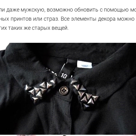
ли даже мужскую, возможно обновить с помощью мо
тных принтов или страз. Все элементы декора можно
гих таких же старых вещей.