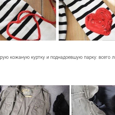
рую кожаную куртку и поднадоевшую парку: всего л