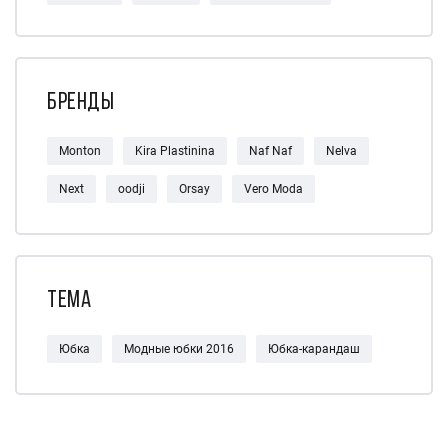
Бренды
Monton
Kira Plastinina
Naf Naf
Nelva
Next
oodji
Orsay
Vero Moda
Тема
Юбка
Модные юбки 2016
Юбка-карандаш