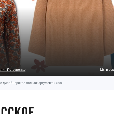
лия Петруненко
Мы в соц
е дизайнерское пальто: аргументы «за»