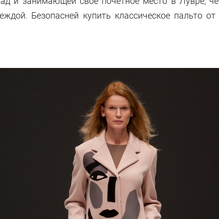
азад и занимающей свое почетное место в Лувре, 
деждой. Безопасней купить классическое пальто от