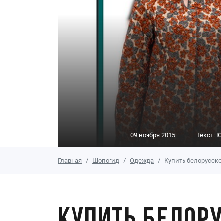
09 ноября 2015
Текст:
Ю
Главная
Шопогид
Одежда
Купить белорусско