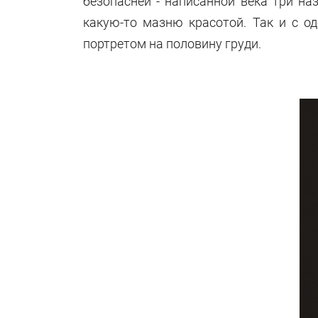
безопасней - написанной века три н
какую-то мазню красотой. Так и с о
портретом на половину груди.