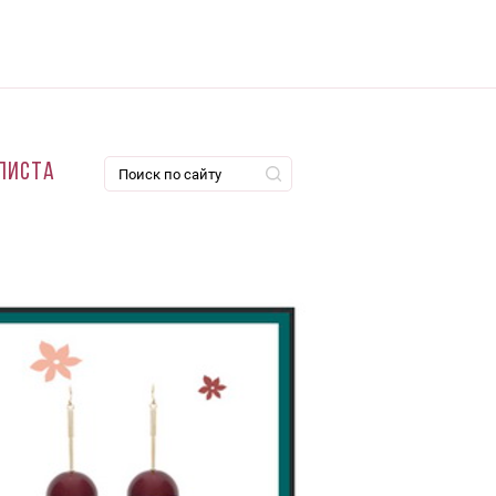
листа