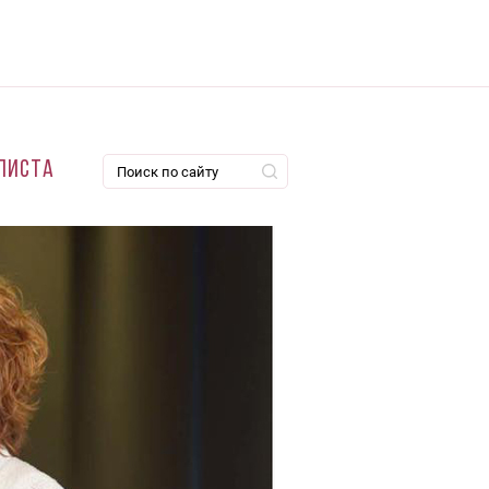
листа