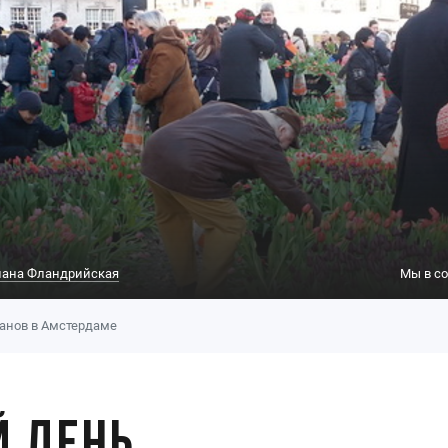
ана Фландрийская
Мы в со
анов в Амстердаме