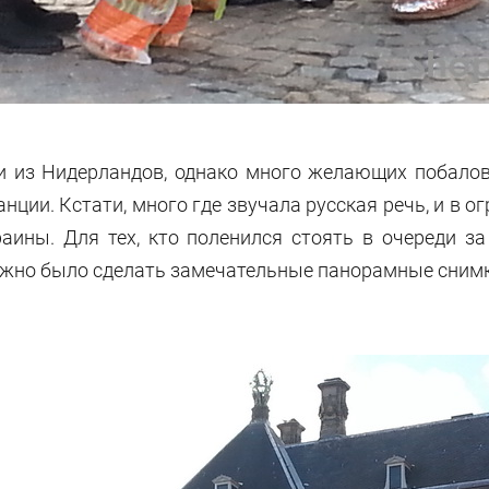
и из Нидерландов, однако много желающих побало
анции. Кстати, много где звучала русская речь, и в
раины. Для тех, кто поленился стоять в очереди з
ожно было сделать замечательные панорамные снимки