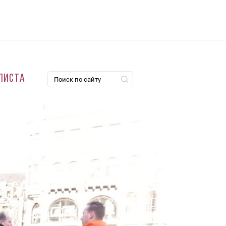
листа