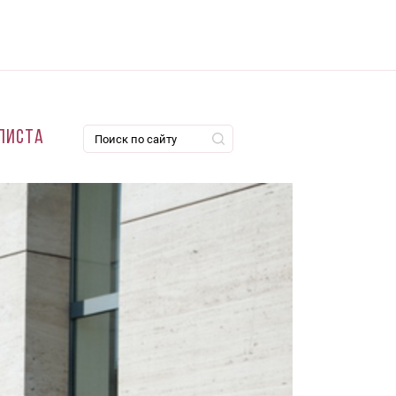
листа