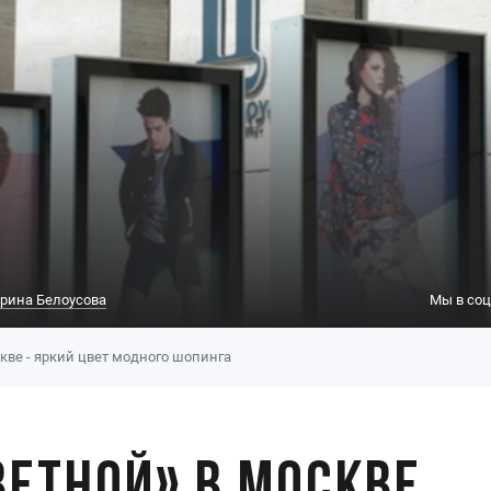
рина Белоусова
Мы в соц
кве - яркий цвет модного шопинга