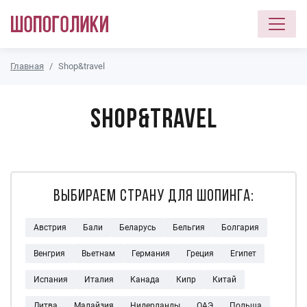
Перейти к основному содержанию
Главная
Shop&travel
Shop&travel
Выбираем страну для шопинга:
Австрия
Бали
Беларусь
Бельгия
Болгария
Венгрия
Вьетнам
Германия
Греция
Египет
Испания
Италия
Канада
Кипр
Китай
Литва
Малайзия
Нидерланды
ОАЭ
Польша