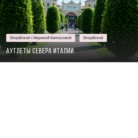
Shop&travel c Мариной Белоусовой
Shop&travel
Аутлеты севера Италии