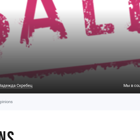
Надежда Скребец
Мы в со
pinions