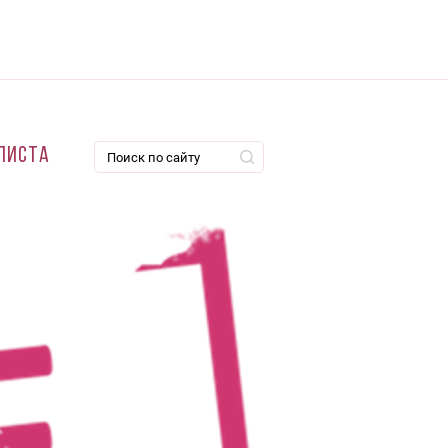
листа