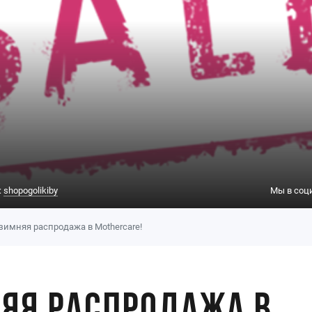
:
shopogolikiby
Мы в соц
зимняя распродажа в Mothercare!