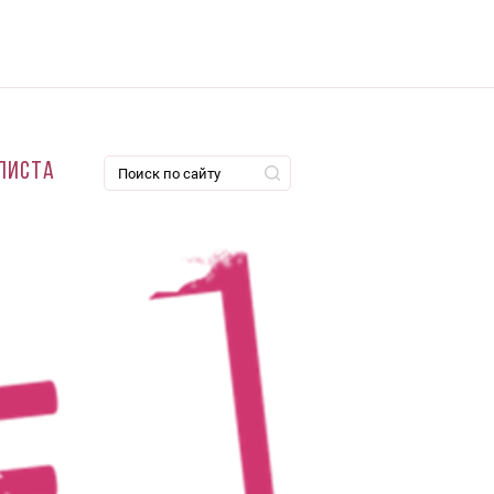
листа