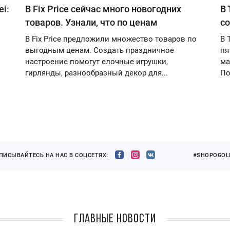
i:
В Fix Price сейчас много новогодних
В 
товаров. Узнали, что по ценам
со
В Fix Price предложили множество товаров по
В 
выгодным ценам. Создать праздничное
пя
настроение помогут елочные игрушки,
ма
гирлянды, разнообразный декор для...
По
ПИСЫВАЙТЕСЬ НА НАС В СОЦСЕТЯХ:
#SHOPOGOLI
Главные новости