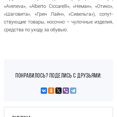
«Аveneva», «Alberto Ciccarelli», «Неман», «Отико»,
«Шаговита», «Грин Лайн», «Си­вельга»), сопут­
ствующие то­вары, носочно – чулоч­ные изделия,
средства по уходу за обувью.
понравилось? поделись с друзьями: