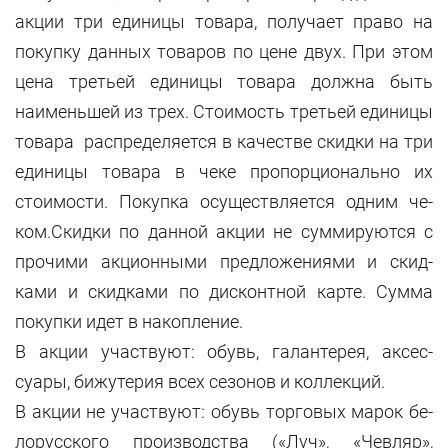
акции три единицы то­вара, полу­чает право на
покупку данных товаров по цене двух. При этом
цена третьей единицы то­вара должна быть
наимень­шей из трех. Стоимость третьей единицы
товара распре­деля­ется в качестве скидки на три
единицы товара в чеке про­порционально их
стоимо­сти. По­купка осуществляется одним че­
ком.Скидки по данной акции не суммируются с
прочими акцион­ными предло­жени­ями и скид­
ками и скидками по дисконтной карте. Сумма
покупки идет в накопление.
В акции участвуют: обувь, га­лантерея, аксес­
суары, бижутерия всех се­зонов и коллекций.
В акции не участвуют: обувь торговых марок бе­
лорусского производства («Луч», «Чевляр»,