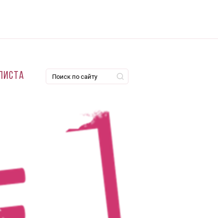
листа