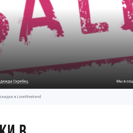
дежда Скребец
Мы в соц
скидки в LoveWeekend