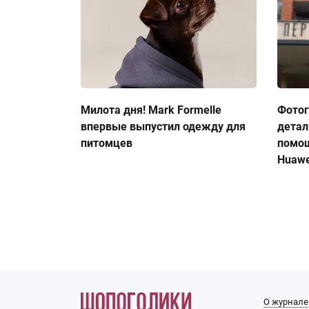
Милота дня! Mark Formelle
Фото
впервые выпустил одежду для
детал
питомцев
помо
Huawe
О журнале