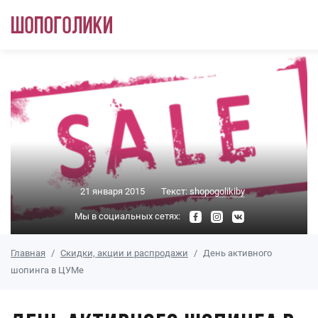
Перейти к основному содержанию
21 января 2015
Текст:
shopogolikiby
Мы в социальных сетях:
Главная
Скидки, акции и распродажи
День активного
шопинга в ЦУМе