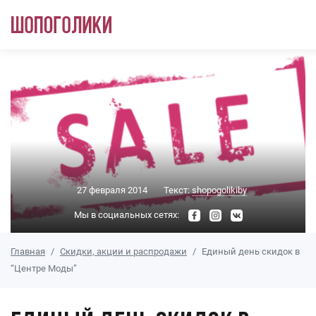
Перейти к основному содержанию
27 февраля 2014
Текст:
shopogolikiby
Мы в социальных сетях:
Главная
Скидки, акции и распродажи
Единый день скидок в
“Центре Моды”