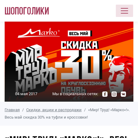
Перейти к основному содержанию
04 мая 2017
Мы в социальных сетях:
Главная
Скидки, акции и распродажи
«Мир! Труд! «Марко«!».
Весь май скидка 30% на туфли и кроссовки!