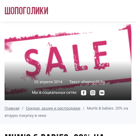
Перейти к основному содержанию
02 апреля 2014
Текст:
shopogolikiby
Мы в социальных сетях:
Главная
Скидки, акции и распродажи
Mum's & babies. 20% на
вторую покупку в чеке