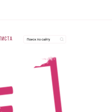
листа