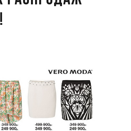
х распродаж
!