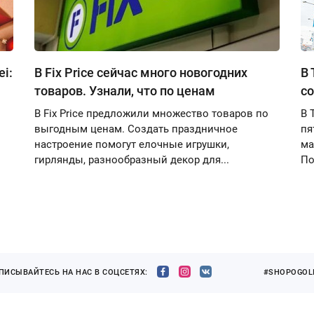
i:
В Fix Price сейчас много новогодних
В 
товаров. Узнали, что по ценам
со
В Fix Price предложили множество товаров по
В 
выгодным ценам. Создать праздничное
пя
настроение помогут елочные игрушки,
ма
гирлянды, разнообразный декор для...
По
ПИСЫВАЙТЕСЬ НА НАС В СОЦСЕТЯХ:
#SHOPOGOLI