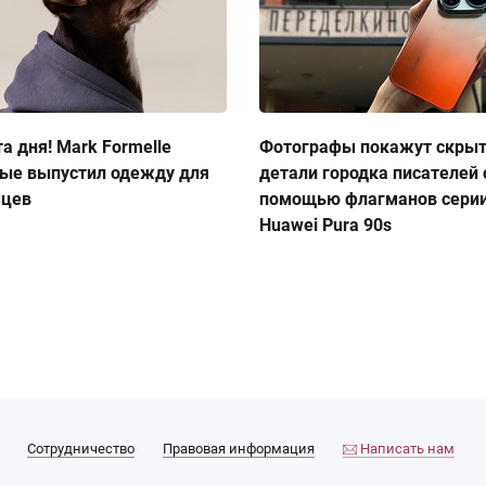
а дня! Mark Formelle
Фотографы покажут скры
ые выпустил одежду для
детали городка писателей 
мцев
помощью флагманов сери
Huawei Pura 90s
Сотрудничество
Правовая информация
Написать нам