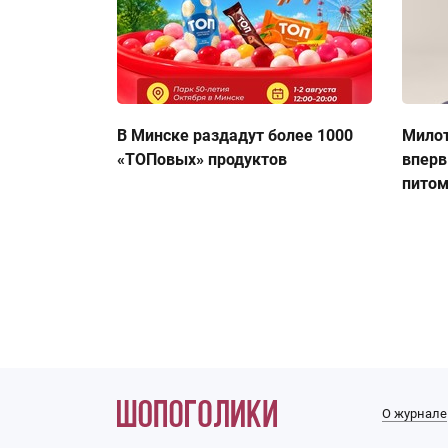
В Минске раздадут более 1000
Милот
«ТОПовых» продуктов
вперв
пито
О журнале