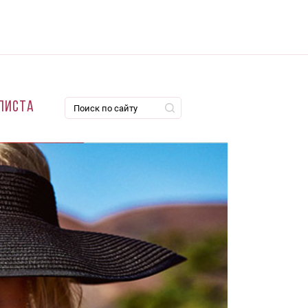
листа