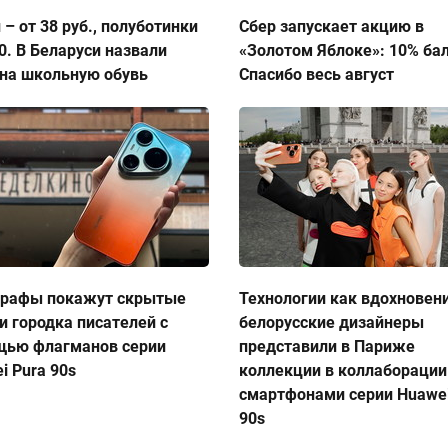
 – от 38 руб., полуботинки
Сбер запускает акцию в
50. В Беларуси назвали
«Золотом Яблоке»: 10% ба
на школьную обувь
Спасибо весь август
графы покажут скрытые
Технологии как вдохновен
и городка писателей с
белорусские дизайнеры
щью флагманов серии
представили в Париже
i Pura 90s
коллекции в коллаборации
смартфонами серии Huawei
90s