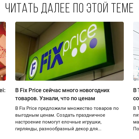
Читать далее по этой теме
i:
В Fix Price сейчас много новогодних
В 
товаров. Узнали, что по ценам
со
В Fix Price предложили множество товаров по
В 
выгодным ценам. Создать праздничное
пя
настроение помогут елочные игрушки,
ма
гирлянды, разнообразный декор для...
По