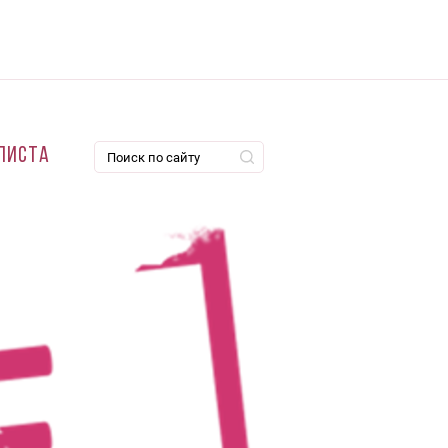
листа