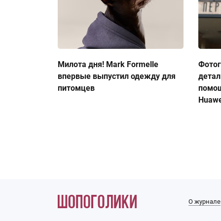
Милота дня! Mark Formelle
Фото
впервые выпустил одежду для
детал
питомцев
помо
Huawe
О журнале