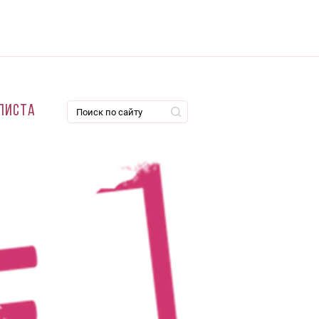
листа