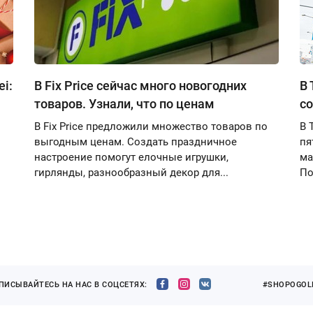
i:
В Fix Price сейчас много новогодних
В 
товаров. Узнали, что по ценам
со
В Fix Price предложили множество товаров по
В 
выгодным ценам. Создать праздничное
пя
настроение помогут елочные игрушки,
ма
гирлянды, разнообразный декор для...
По
ПИСЫВАЙТЕСЬ НА НАС В СОЦСЕТЯХ:
#SHOPOGOLI