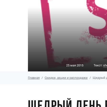
25 мая 2015
Текст:
sh
Главная
Скидки, акции и распродажи
Щедрый д