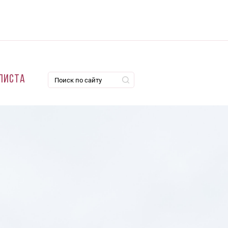
листа