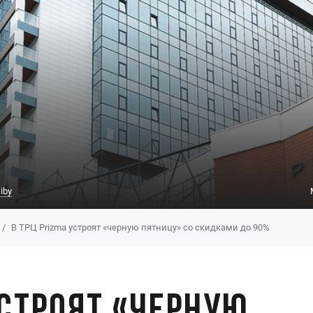
iby
В ТРЦ Prizma устроят «черную пятницу» со скидками до 90%