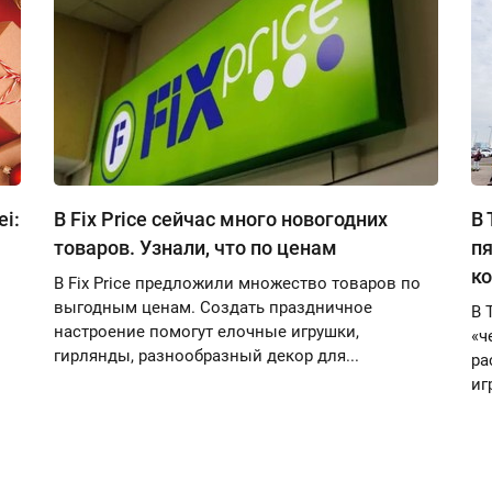
i:
В Fix Price сейчас много новогодних
В 
товаров. Узнали, что по ценам
пя
к
В Fix Price предложили множество товаров по
выгодным ценам. Создать праздничное
В 
настроение помогут елочные игрушки,
«ч
гирлянды, разнообразный декор для...
ра
иг