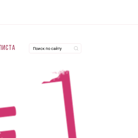
листа