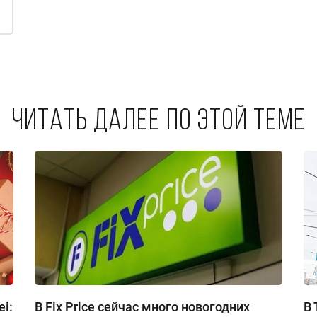
Читать далее по этой теме
i:
В Fix Price сейчас много новогодних
В 