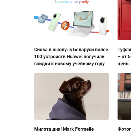
Снова в школу: в Беларуси более
Туфли
100 устройств Huawei получили
– от 
скидки к новому учебному году
цены 
Милота дня! Mark Formelle
Фото