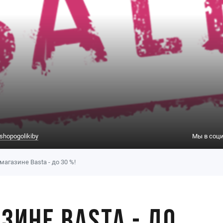
shopogolikiby
Мы в соци
магазине Basta - до 30 %!