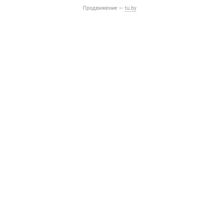
Продвижение —
tu.by