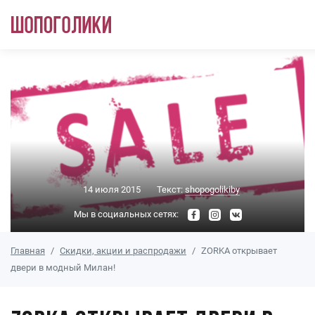
Перейти к основному содержанию
14 июля 2015
Текст:
shopogolikiby
Мы в социальных сетях:
Главная
Скидки, акции и распродажи
ZORKA открывает
двери в модный Милан!