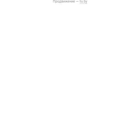
Продвижение —
tu.by