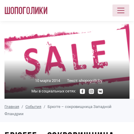
Перейти к основному содержанию
10 марта 2014
Текст:
shopogolikiby
Мы в социальных сетях:
Главная
События
Брюгге – сокровищница Западной
Фландрии