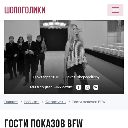
Перейти к основному содержанию
30 октября 2015
Текст:
shopogolikiby
Мы в социальных сетях:
Главная
События
Фотоотчеты
Гости показов BFW
Гости показов BFW