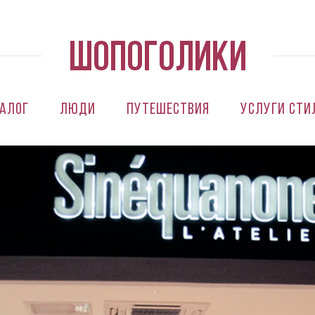
алог
Люди
Путешествия
Услуги сти