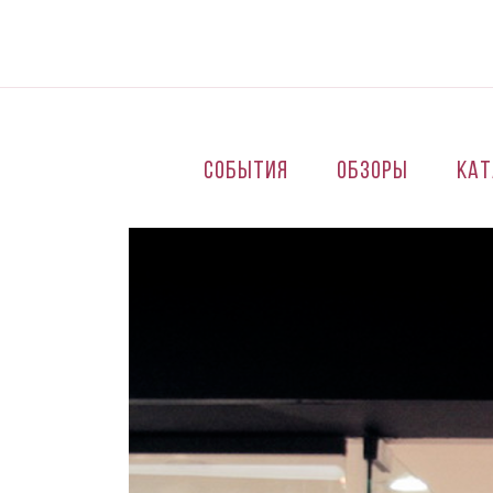
Перейти к основному содержанию
События
Обзоры
Кат