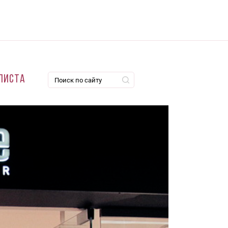
листа