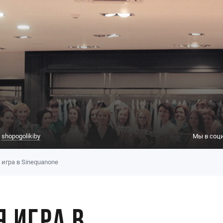
:
shopogolikiby
Мы в соци
игра в Sinequanone