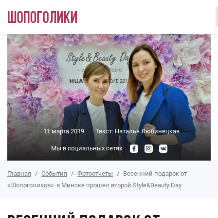
Перейти к основному содержанию
11 марта 2019
Текст:
Наталья Любинецкая
Мы в социальных сетях:
Главная
События
Фотоотчеты
Весенний подарок от
«Шопоголиков»: в Минске прошел второй Style&Beauty Day