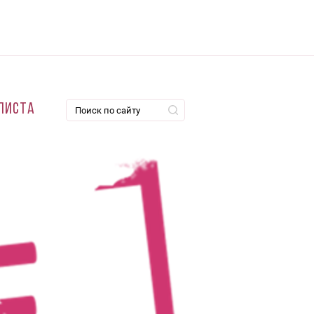
листа