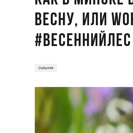
Как в Минске
весну, или Wo
#ВесеннийЛес
События