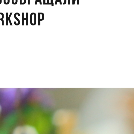
 возвращали
rkshop