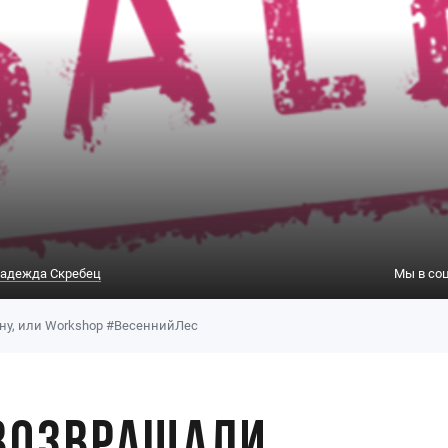
адежда Скребец
Мы в соц
ну, или Workshop #ВесеннийЛес