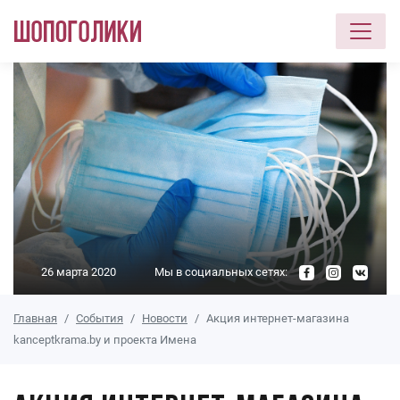
Перейти к основному содержанию
26 марта 2020
Мы в социальных сетях:
Главная
События
Новости
Акция интернет-магазина
kanceptkrama.by и проекта Имена