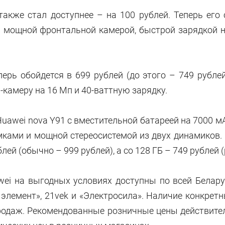
акже стал доступнее – на 100 рублей. Теперь его
я мощной фронтальной камерой, быстрой зарядкой н
перь обойдется в 699 рублей (до этого – 749 рубле
и-камеру на 16 Мп и 40-ваттную зарядку.
uawei nova Y91 с вместительной батареей на 7000 м
ками и мощной стереосистемой из двух динамиков. 
лей (обычно – 999 рублей), а со 128 ГБ – 749 рублей 
ei на выгодных условиях доступны по всей Белару
5 элемент», 21vek и «Электросила». Наличие конкрет
продаж. Рекомендованные розничные цены действите