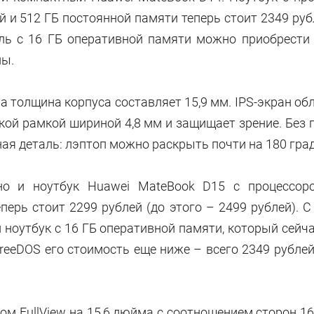
й и 512 ГБ постоянной памяти теперь стоит 2349 ру
ль с 16 ГБ оперативной памяти можно приобрести з
ны.
г, а толщина корпуса составляет 15,9 мм. IPS-экран о
зкой рамкой шириной 4,8 мм и защищает зрение. Без
сная деталь: лэптоп можно раскрыть почти на 180 гра
о и ноутбук Huawei MateBook D15 с процессором
еперь стоит 2299 рублей (до этого – 2499 рублей). 
ноутбук с 16 ГБ оперативной памяти, который сейча
reeDOS его стоимость еще ниже – всего 2349 рублей,
м FullView на 15,6 дюйма с соотношением сторон 16