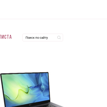
листа