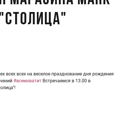
я магазина Mark
 "Столица"
сех всех всех на веселое празднование дня рождения
ечений
#всемхватит
Встречаемся в 13.00 в
толица"!