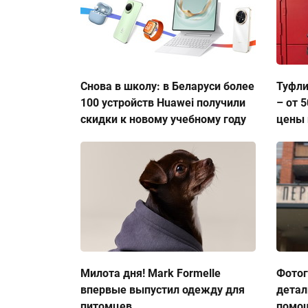
Снова в школу: в Беларуси более
Туфли
100 устройств Huawei получили
– от 
скидки к новому учебному году
цены 
Милота дня! Mark Formelle
Фото
впервые выпустил одежду для
детал
питомцев
помо