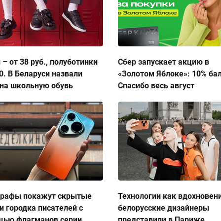
 – от 38 руб., полуботинки
Сбер запускает акцию в
50. В Беларуси назвали
«Золотом Яблоке»: 10% ба
на школьную обувь
Спасибо весь август
графы покажут скрытые
Технологии как вдохновен
и городка писателей с
белорусские дизайнеры
щью флагманов серии
представили в Париже