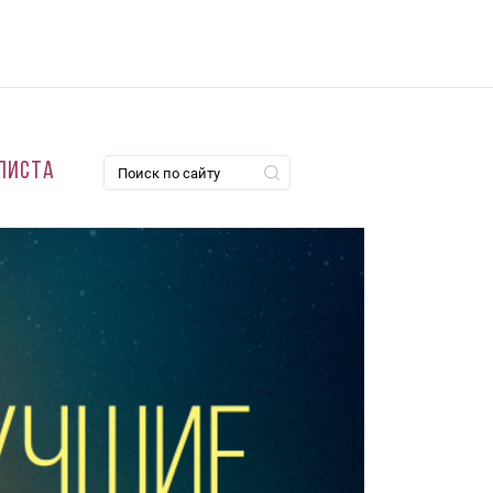
листа