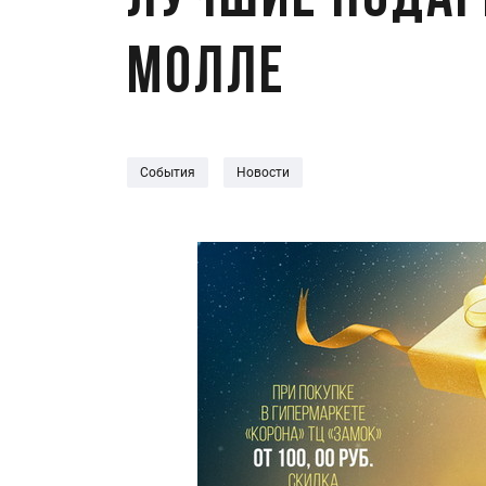
Лучшие подар
Молле
События
Новости