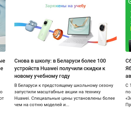
ые
Снова в школу: в Беларуси более 100
Сб
же
устройств Huawei получили скидки к
Яб
новому учебному году
ав
В Беларуси к предстоящему школьному сезону
С 
ro
запустили масштабные акции на технику
по
ют
Huawei. Специальные цены установлены более
«З
чем на сотню моделей и...
Пр