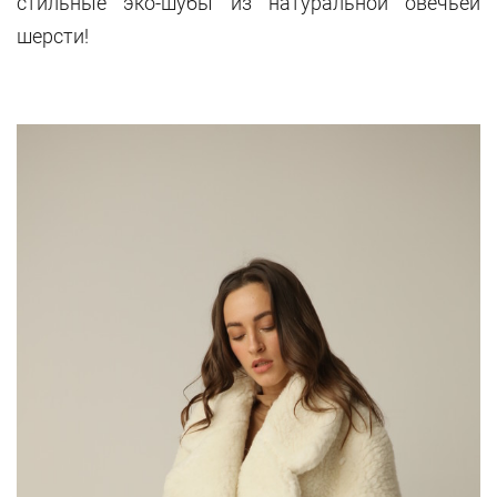
стильные эко-шубы из натуральной овечьей
шерсти!