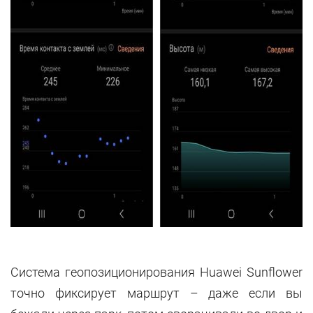
Система геопозиционирования Huawei Sunflower
точно фиксирует маршрут – даже если вы