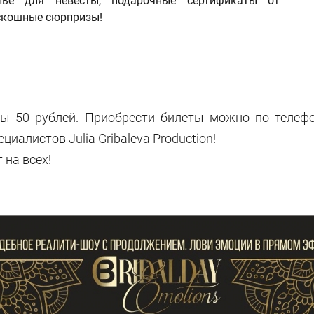
ье для невесты, подарочные сертификаты от
оскошные сюрпризы!
ры 50 рублей. Приобрести билеты можно по телеф
алистов Julia Gribaleva Production!
 на всех!