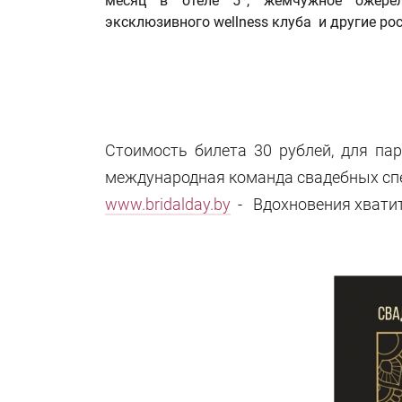
месяц в отеле 5*, жемчужное ожерел
эксклюзивного wellness клуба и другие р
Стоимость билета 30 рублей, для па
международная команда свадебных специ
www.bridalday.by
- Вдохновения хватит