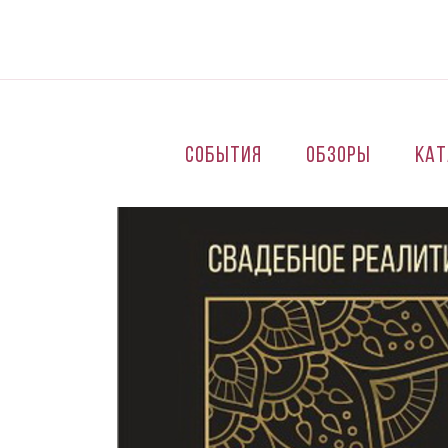
Перейти к основному содержанию
События
Обзоры
Кат