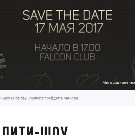
Мы в социальных
-шоу Bridalday Emotions пройдет в Минске