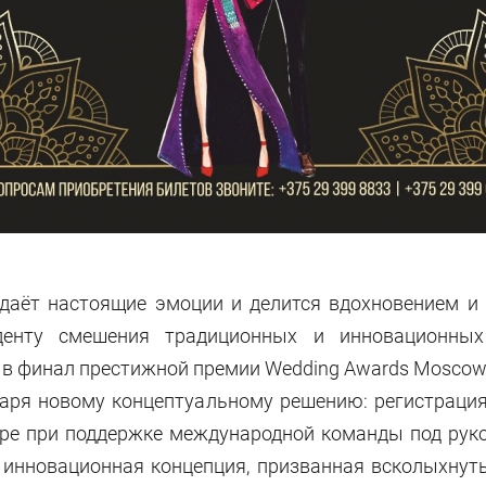
создаёт настоящие эмоции и делится вдохновением 
денту смешения традиционных и инновационных
л в финал престижной премии Wedding Аwards Moscow
даря новому концептуальному решению: регистрация
ире при поддержке международной команды под руко
 инновационная концепция, призванная всколыхнуть