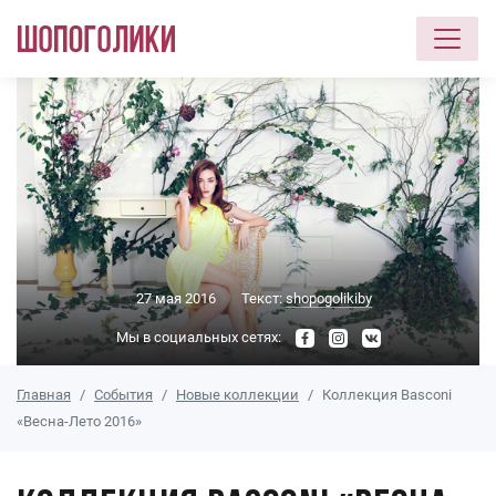
Перейти к основному содержанию
27 мая 2016
Текст:
shopogolikiby
Мы в социальных сетях:
Главная
События
Новые коллекции
Коллекция Basconi
«Весна-Лето 2016»