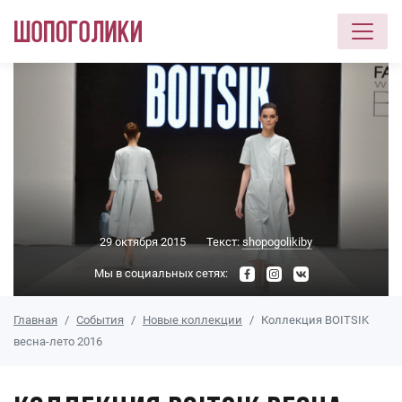
Перейти к основному содержанию
29 октября 2015
Текст:
shopogolikiby
Мы в социальных сетях:
Главная
События
Новые коллекции
Коллекция BOITSIK
весна-лето 2016