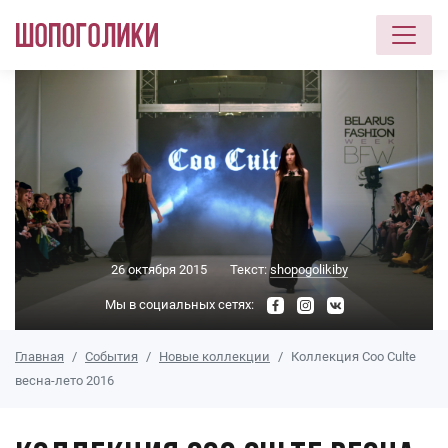
Перейти к основному содержанию
26 октября 2015
Текст:
shopogolikiby
Мы в социальных сетях:
Главная
События
Новые коллекции
Коллекция Coo Culte
весна-лето 2016