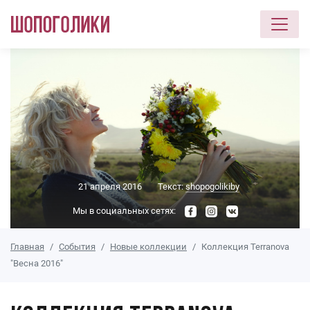
Перейти к основному содержанию
21 апреля 2016
Текст:
shopogolikiby
Мы в социальных сетях:
Главная
События
Новые коллекции
Коллекция Terranova
"Весна 2016"