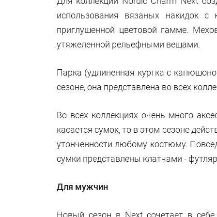
Для коллекции Nordic Charm Next со
использования вязаных накидок с 
приглушенной цветовой гамме. Мехо
утяжеленной рельефными вещами.
Парка (удлиненная куртка с капюшоно
сезоне, она представлена во всех кол
Во всех коллекциях очень много аксе
касается сумок, то в этом сезоне дейс
утонченности любому костюму. Повсе
сумки представлены клатчами -
футляр
Для мужчин
Новый сезон в Next сочетает в себ