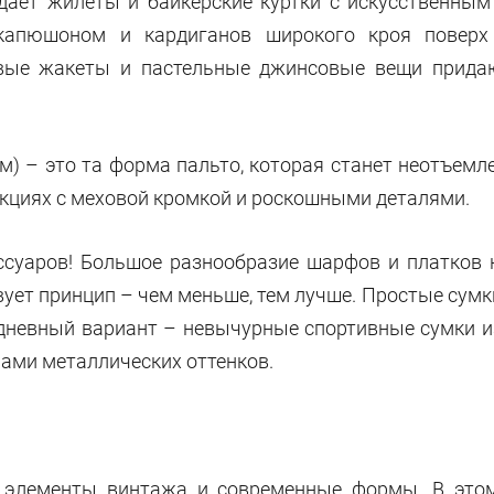
здает жилеты и байкерские куртки с искусственным
капюшоном и кардиганов широкого кроя поверх
вые жакеты и пастельные джинсовые вещи придаю
м) – это та форма пальто, которая станет неотъем
лекциях с меховой кромкой и роскошными деталями.
ссуаров! Большое разнообразие шарфов и платков 
твует принцип – чем меньше, тем лучше. Простые
сумк
дневный вариант –
невычурные спортивные сумки из
ами металлических оттенков.
е элементы винтажа и современные формы. В это