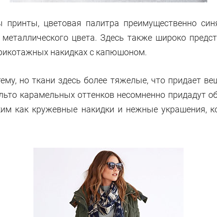
ы принты, цветовая палитра преимущественно син
металлического цвета. Здесь также широко предста
трикотажных накидках с капюшоном.
ему, но ткани здесь более тяжелые, что придает ве
ьто карамельных оттенков несомненно придадут обр
ким как кружевные накидки и нежные украшения, 