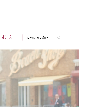
листа