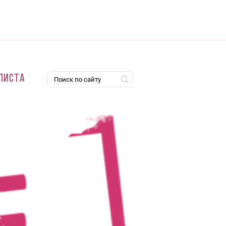
листа