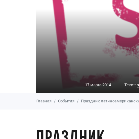
17 марта 2014
Текст:
s
Главная
События
Праздник латиноамериканских 