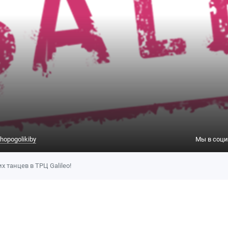
hopogolikiby
Мы в соци
танцев в ТРЦ Galileo!