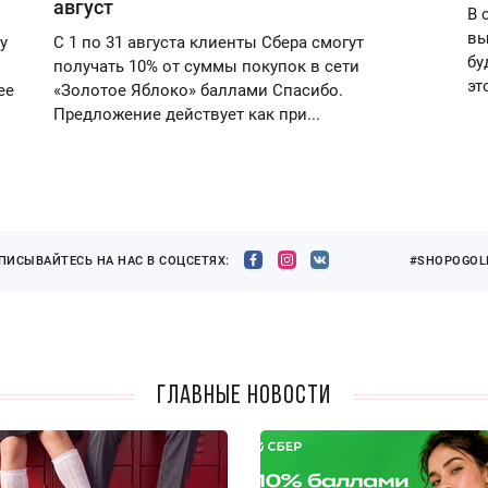
август
В 
вы
у
С 1 по 31 августа клиенты Сбера смогут
бу
получать 10% от суммы покупок в сети
эт
ее
«Золотое Яблоко» баллами Спасибо.
Предложение действует как при...
ПИСЫВАЙТЕСЬ НА НАС В СОЦСЕТЯХ:
#SHOPOGOLI
Главные новости