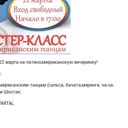
22 марта на латиноамериканскую вечеринку!
:
мериканским танцам (сальса, бачата,меренге, ча-ча-
лии Шостак;
VARTAL.