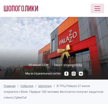
Перейти к основному содержанию
25 июня 2026
Текст:
shopogolikiby
Мы в социальных сетях:
Главная
События
Шопогид
В ТРЦ Palazzo 27 июня
откроется i‑Store. Первые 100 человек бесплатно получат защитное
стекло CyberCut