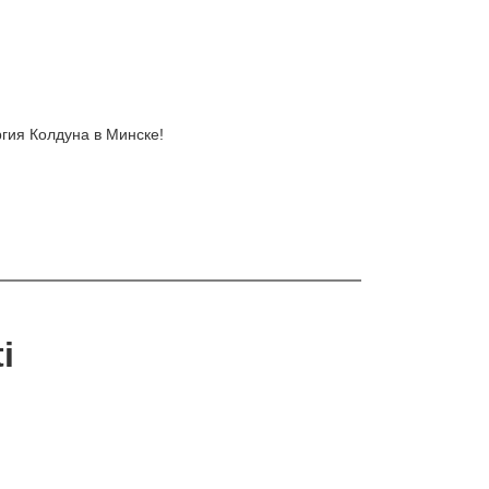
ргия Колдуна в Минске!
i